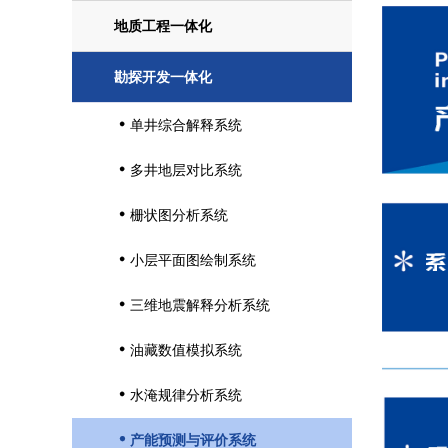
地质工程一体化
勘探开发一体化
单井综合解释系统

多井地层对比系统

栅状图分析系统

小层平面图绘制系统

三维地震解释分析系统

油藏数值模拟系统

水淹规律分析系统

产能预测与评价系统
