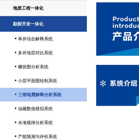
地质工程一体化
勘探开发一体化
单井综合解释系统

多井地层对比系统

栅状图分析系统

小层平面图绘制系统

三维地震解释分析系统

油藏数值模拟系统

水淹规律分析系统

产能预测与评价系统
